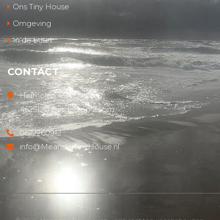
Ons Tiny House
Omgeving
In de buurt
CONTACT
Heimolen 45A
4625DC Bergen op Zoom
0622260912
info@MeanderTinyHouse.nl