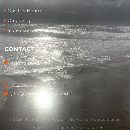
Ons Tiny House
Omgeving
In de buurt
CONTACT
Heimolen 45A
4625DC Bergen op Zoom
0622260912
info@MeanderTinyHouse.nl
© 2026 Meander Tiny House - alle rechten voorbehouden
Sitemap
algemene voorwaarden