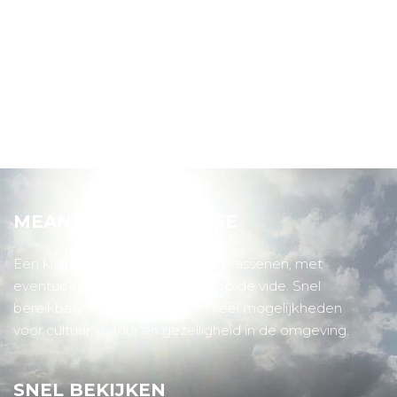
MEANDER TINY HOUSE
Een klein, gezellig huis voor 2 volwassenen, met
eventueel nog 2 slaapplaatsen op de vide. Snel
bereikbaar via de snelweg, en veel mogelijkheden
voor cultuur, natuur en gezelligheid in de omgeving.
SNEL BEKIJKEN