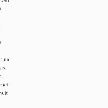
eden
j-
n
t
ctuur
sea
n.
 met
nuit