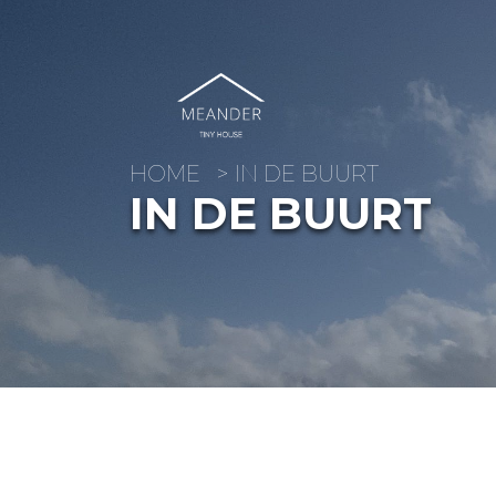
Home
HOME
>
IN DE BUURT
IN DE BUURT
Ons Tiny House
Omgeving
In de buurt
Voorzieningen
Tarieven