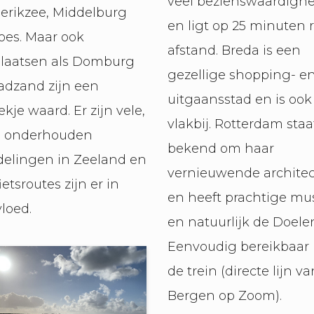
veel bezienswaardigh
ierikzee, Middelburg
en ligt op 25 minuten ri
oes. Maar ook
afstand. Breda is een
laatsen als Domburg
gezellige shopping- e
adzand zijn een
uitgaansstad en is ook
kje waard. Er zijn vele,
vlakbij. Rotterdam staa
 onderhouden
bekend om haar
elingen in Zeeland en
vernieuwende archite
ietsroutes zijn er in
en heeft prachtige mu
loed.
en natuurlijk de Doele
Eenvoudig bereikbaar
de trein (directe lijn va
Bergen op Zoom).