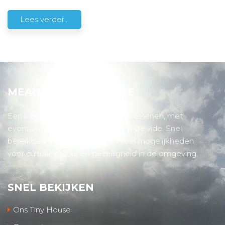
Lees verder...
MEANDER TINY HOUSE
Een klein, gezellig huis voor 2 volwassenen, met
eventueel nog 2 slaapplaatsen op de vide. Snel
bereikbaar via de snelweg, en veel mogelijkheden
voor cultuur, natuur en gezelligheid in de omgeving.
SNEL BEKIJKEN
Ons Tiny House