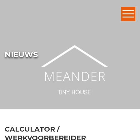
Home
NIEUWS
Ons Tiny House
Omgeving
In de buurt
Voorzieningen
Tarieven
CALCULATOR /
WERKVOORBEREIDER